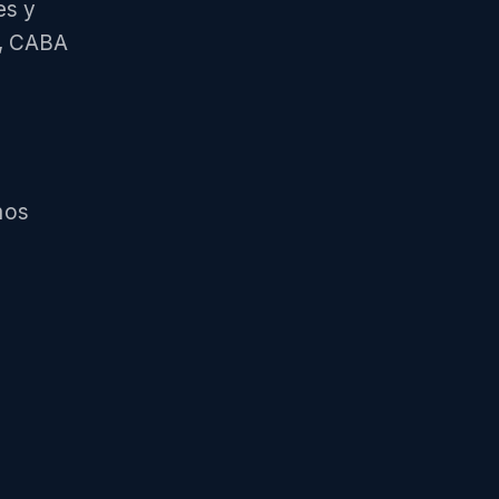
es y
s, CABA
mos