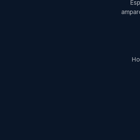
Esp
amparo
Ho